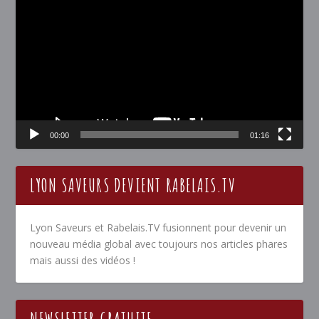
vidéo
00:00
01:16
LYON SAVEURS DEVIENT RABELAIS.TV
Lyon Saveurs et Rabelais.TV fusionnent pour devenir un
nouveau média global avec toujours nos articles phares
mais aussi des vidéos !