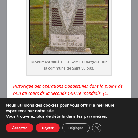
Monument situé au lieu-dit 'La Bergerie' sur
la commune de Saint Vulbas.
Historique des opérations clandestines dans la plaine de
l’Ain au cours de la Seconde Guerre mondiale (C)
C.A.L.M 08/2013
Nous utilisons des cookies pour vous offrir la meilleure
expérience sur notre site.
Merci à Philippe Treillet
Vous trouverez plus de détails dans les
paramètres
.
CLOSE GDPR COOK
Accepter
Rejeter
Réglages
Soyez cool, partagez cette information: