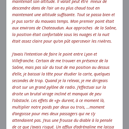
maintenait son altitude. Il valait peut être mieux de
descendre dans de l’air un eu plus chaud tout en
maintenant une altitude suffisante. Tout se passa bien et
je pus sortir du mauvais temps. Mon premier point était
aux environs de Chateaudun. Aux approches de la Saône,
la position était confortable sous les nuages et la nuit
était assez claire pour qu’on pût apercevoir les rivières.
J’avais l’intention de faire le point entre Lyon et
Villefranche. Certain de me trouver en présence de la
Saône, mais pas sûr du tout de ma position au dessus
d’elle, je baissai la tête pour étudier la carte, quelques
secondes de trop. Quand je la relevai, je me dirigeais
droit sur un grand pylône de radio. J’effectuai sur la
droite un brutal virage incliné et manquai de peu
l’obstacle. Les effets de «g» durent, à ce moment là,
multiplier notre poids par deux ou trois, …moment
d’angoisse pour mes deux passagers qui ne s’y
attendaient pas. J’eus une frousse du diable à la pensée
de ce que j’avais risqué. Un afflux d’adrénaline me laissa