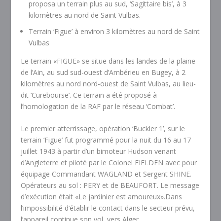
proposa un terrain plus au sud, ‘Sagittaire bis’, à 3
kilomètres au nord de Saint Vulbas.
Terrain ‘Figue’ à environ 3 kilomètres au nord de Saint
Vulbas
Le terrain «FIGUE» se situe dans les landes de la plaine
de l’Ain, au sud sud-ouest d’Ambérieu en Bugey, à 2
kilomètres au nord nord-ouest de Saint Vulbas, au lieu-
dit ‘Curebourse’. Ce terrain a été proposé à
l’homologation de la RAF par le réseau ‘Combat’.
Le premier atterrissage, opération ‘Buckler 1’, sur le
terrain ‘Figue’ fut programmé pour la nuit du 16 au 17
juillet 1943 à partir d’un bimoteur Hudson venant
d’Angleterre et piloté par le Colonel FIELDEN avec pour
équipage Commandant WAGLAND et Sergent SHINE.
Opérateurs au sol : PERY et de BEAUFORT. Le message
d’exécution était «Le jardinier est amoureux».Dans
l’impossibilité d’établir le contact dans le secteur prévu,
l’appareil continue son vol vers Alger.