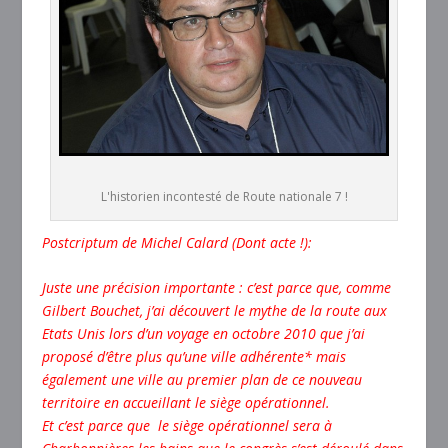
L'historien incontesté de Route nationale 7 !
Postcriptum de Michel Calard (Dont acte !):
Juste une précision importante : c’est parce que, comme
Gilbert Bouchet, j’ai découvert le mythe de la route aux
Etats Unis lors d’un voyage en octobre 2010 que j’ai
proposé d’être plus qu’une ville adhérente* mais
également une ville au premier plan de ce nouveau
territoire en accueillant le siège opérationnel.
Et c’est parce que le siège opérationnel sera à