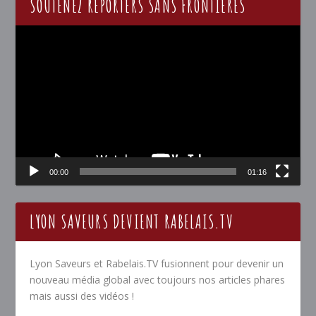
SOUTENEZ REPORTERS SANS FRONTIÈRES
Lecteur
vidéo
00:00
01:16
LYON SAVEURS DEVIENT RABELAIS.TV
Lyon Saveurs et Rabelais.TV fusionnent pour devenir un
nouveau média global avec toujours nos articles phares
mais aussi des vidéos !