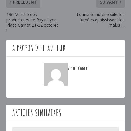
PRÉCÉDENT
SUIVANT
13è Marché des
Tourisme automobile: les
producteurs de Pays: Lyon
fumées épaississent les
Place Carnot 21-22 octobre
malus …
!
A PROPOS DE L'AUTEUR
Michel Godet
ARTICLES SIMILAIRES