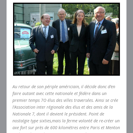
Au retour de son périple américiain, il décide donc d’en
faire autant avec cette nationale et fédère dans un
premier temps 7O élus des villes traversées. Ainsi se crée
l’Association inter régionale des élus et des amis de la
Nationale 7, dont il devient le président. Point de
nostalgie type sixties,mais la ferme volonté de re-créer un
axe fort sur près de 600 kilomètres entre Paris et Menton