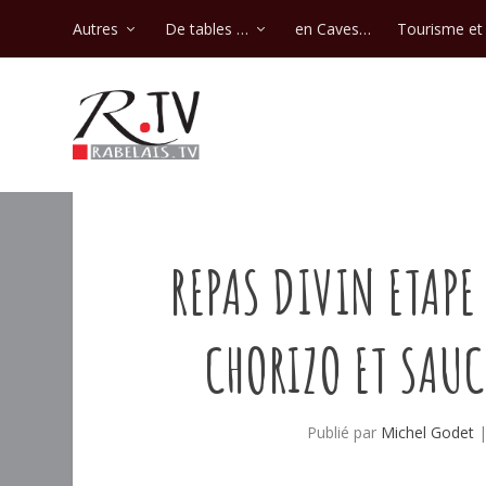
Autres
De tables …
en Caves…
Tourisme et 
REPAS DIVIN ETAPE
CHORIZO ET SAUC
Publié par
Michel Godet