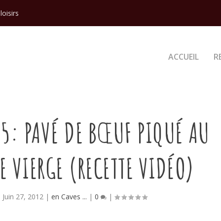
loisirs
ACCUEIL
R
 5: PAVÉ DE BŒUF PIQUÉ AU
E VIERGE (RECETTE VIDÉO)
|
Juin 27, 2012
|
en Caves ...
|
0
|