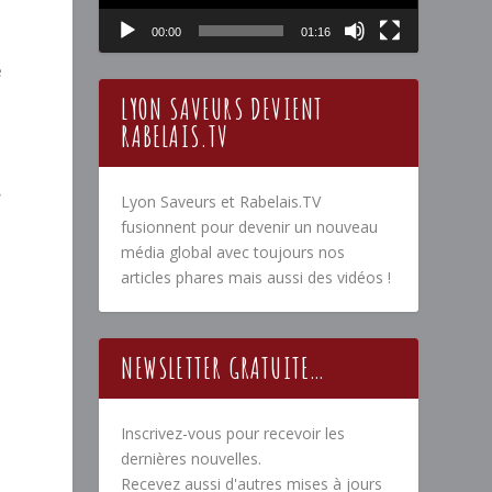
00:00
01:16
e
LYON SAVEURS DEVIENT
RABELAIS.TV
e
Lyon Saveurs et Rabelais.TV
fusionnent pour devenir un nouveau
média global avec toujours nos
articles phares mais aussi des vidéos !
NEWSLETTER GRATUITE…
Inscrivez-vous pour recevoir les
dernières nouvelles.
Recevez aussi d'autres mises à jours