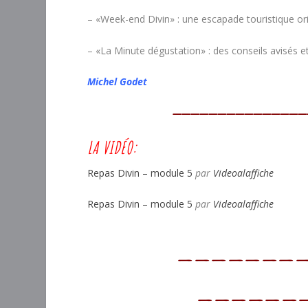
– «Week-end Divin» : une escapade touristique ori
– «La Minute dégustation» : des conseils avisés
Michel Godet
————————————————
LA VIDÉO:
Repas Divin – module 5
par
Videoalaffiche
Repas Divin – module 5
par
Videoalaffiche
————————
——————