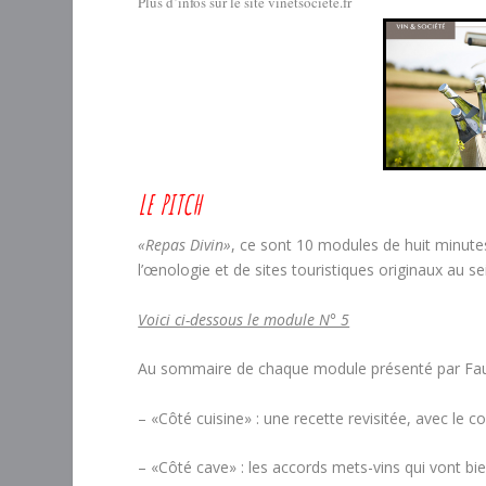
Plus d’infos sur le site vinetsociete.fr
LE PITCH
«Repas Divin»
, ce sont 10 modules de huit minutes
l’œnologie et de sites touristiques originaux au se
Voici ci-dessous le module N° 5
Au sommaire de chaque module présenté par Faust
– «Côté cuisine» : une recette revisitée, avec le 
– «Côté cave» : les accords mets-vins qui vont bi