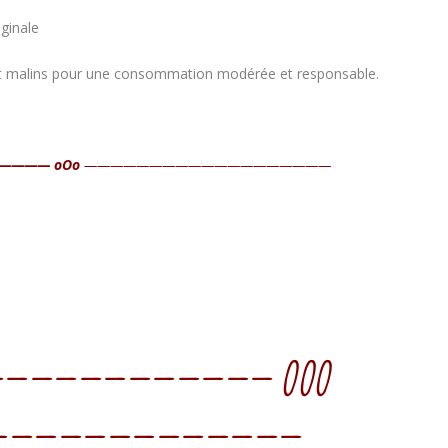
ginale
 et malins pour une consommation modérée et responsable.
——— oOo
———————————————————
——————————— OOO
—————————————