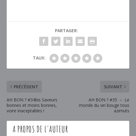
PARTAGER:
TAUX:
PRÉCÉDENT
SUIVANT
AH BON ? #34bis Saveurs
AH BON ? #35 – Le
bonnes et moins bonnes,
monde du vin bouge tous
voire inaceptables !
azimuts
A PROPOS DE L'AUTEUR