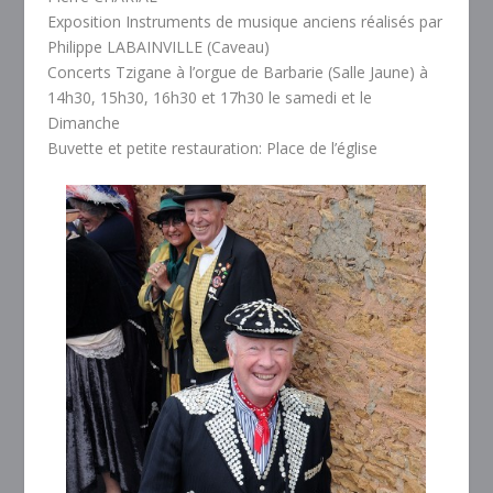
Exposition Instruments de musique anciens réalisés par
Philippe LABAINVILLE (Caveau)
Concerts Tzigane à l’orgue de Barbarie (Salle Jaune) à
14h30, 15h30, 16h30 et 17h30 le samedi et le
Dimanche
Buvette et petite restauration: Place de l’église