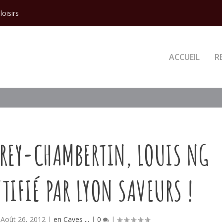
loisirs
ACCUEIL
R
VREY-CHAMBERTIN, LOUIS NG
TIFIÉ PAR LYON SAVEURS !
|
Août 26, 2012
|
en Caves ...
|
0
|