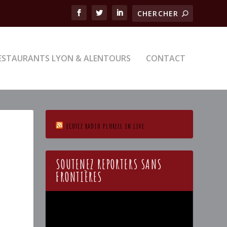
ESTAURANTS LYON & ALENTOURS
CONTACT
ECOTEZ RADIO PLURIEL EN LIVE
SOUTENEZ REPORTERS SANS
FRONTIÈRES
Lecteur
vidéo