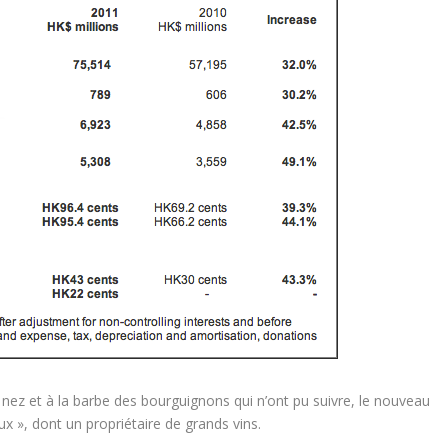
u nez et à la barbe des bourguignons qui n’ont pu suivre, le nouveau
ux », dont un propriétaire de grands vins.