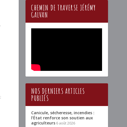
CHEMIN DE TRAVERSE JÉRÉMY
GALVAN
,
NOS DERNIERS ARTICLES
PUBLIÉS
:
Canicule, sécheresse, incendies :
l’État renforce son soutien aux
agriculteurs
6 août 2026