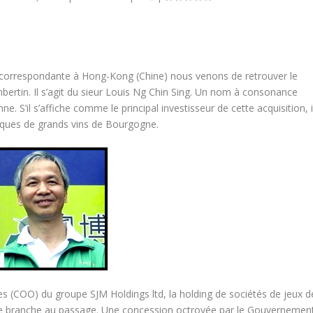
correspondante à Hong-Kong (Chine) nous venons de retrouver le
rtin. Il s’agit du sieur Louis Ng Chin Sing. Un nom à consonance
ne. S’il s’affiche comme le principal investisseur de cette acquisition, i
iques de grands vins de Bourgogne.
es (COO) du groupe SJM Holdings ltd, la holding de sociétés de jeux d
tte branche au passage. Une concession octroyée par le Gouvernemen