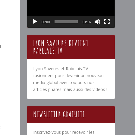
00:00
01:16
LYON SAVEURS DEVIENT
l
RABELAIS.TV
Lyon Saveurs et Rabelais.TV
fusionnent pour devenir un nouveau
média global avec toujours nos
articles phares mais aussi des vidéos !
NEWSLETTER GRATUITE…
e
Inscrivez-vous pour recevoir les
t