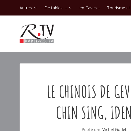
Autres
De tables …
en Caves…
Tourisme et 
LE CHINOIS DE GE
CHIN SING, IDEN
Publié par
Michel Godet