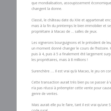
que mondialisation, assoupissement économique 
changent la donne.
Classé, le château date du XIIe et appartenait e
mais à la fin du printemps le bien immobilier et se
propriétaire à Macao de … salles de jeux.
Les vignerons bourguignons et le président de le
un moment donné changer le cours de l’histoire. H
puis à 4, puis à 5 a finalement été largement sur
les propriétaires, mais à 8 millions !
Surenchère …. Il est vrai qu’à Macao, le jeu on con
Cette transaction aurait très bien pu se passer 
n’a pas réussi à préempter cette vente pour cause 
genre de ventes.
Mais aurait-elle pu le faire, tant il est vrai qu’un
code rural.