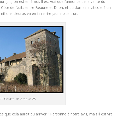
rguignon est en émoi. Il est vrai que l’annonce de la vente du
 Côte de Nuits entre Beaune et Dijon, et du domaine viticole à un
lions d’euros va en faire rire jaune plus d’un.
DR Courtoisie Arnaud 25
es que cela aurait pu arriver ? Personne à notre avis, mais il est vrai