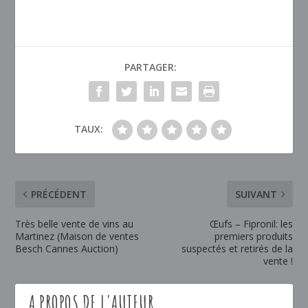
PARTAGER:
TAUX:
PRÉCÉDENT
SUIVANT
Très belle vente de vins au
Œufs – Fipronil: les
Martinez (Maison de ventes
premiers produits
Besch Cannes Auction)
suspectés et retirés de la
vente !
A PROPOS DE L'AUTEUR