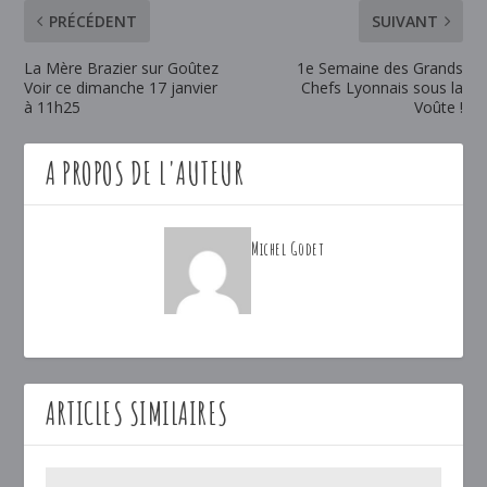
PRÉCÉDENT
SUIVANT
La Mère Brazier sur Goûtez
1e Semaine des Grands
Voir ce dimanche 17 janvier
Chefs Lyonnais sous la
à 11h25
Voûte !
A PROPOS DE L'AUTEUR
Michel Godet
ARTICLES SIMILAIRES