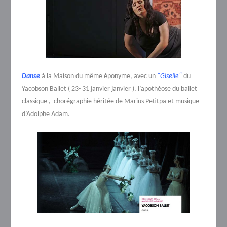
Danse
à la Maison du même éponyme, avec un
“Giselle“
du
Yacobson Ballet ( 23- 31 janvier janvier ), l’apothéose du ballet
classique , chorégraphie héritée de Marius Petitpa et musique
d’Adolphe Adam.