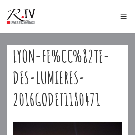
LYON-FE%CC%82TE-
DES-LUMIERES-
2016GODET1180471