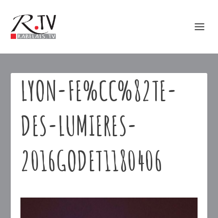
LYON-FE%CC%82TE-
DES-LUMIERES-
2016GODET1180406