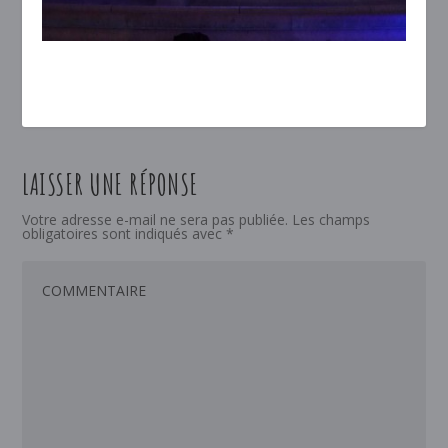
LAISSER UNE RÉPONSE
Votre adresse e-mail ne sera pas publiée.
Les champs
obligatoires sont indiqués avec
*