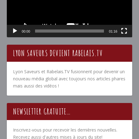
00:00
01:16
LYON SAVEURS DEVIENT RABELAIS.TV
Lyon Saveurs et Rabelais.TV fusionnent pour devenir un
nouveau média global avec toujours nos articles phares
mais aussi des vidéos !
NEWSLETTER GRATUITE…
Inscrivez-vous pour recevoir les dernières nouvelles.
Recevez aussi d'autres mises à jours du site!