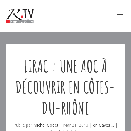
LIRAC : UNE AOC À
DÉCOUVRIR EN CÔTES-
DU-RHÔNE
Publié par
Michel Godet
|
Mar 21, 2013
|
en Caves ...
|