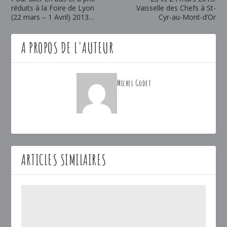
réduits à la Foire de Lyon
Vaisselle des Chefs à St-
(22 mars – 1 Avril) 2013…
Cyr-au-Mont-d’Or
A PROPOS DE L'AUTEUR
Michel Godet
ARTICLES SIMILAIRES