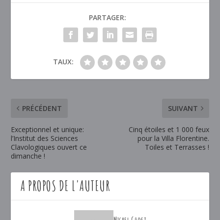
PARTAGER:
TAUX:
PRÉCÉDENT
SUIVANT
Exceptionnel et unique:
Cinq étoiles et 1 000 feux
l’Institut des Sciences
pour la Villa Florentine.
Clavologiques ouvert ce
Toiles et Terrasses !
dimanche !
A PROPOS DE L'AUTEUR