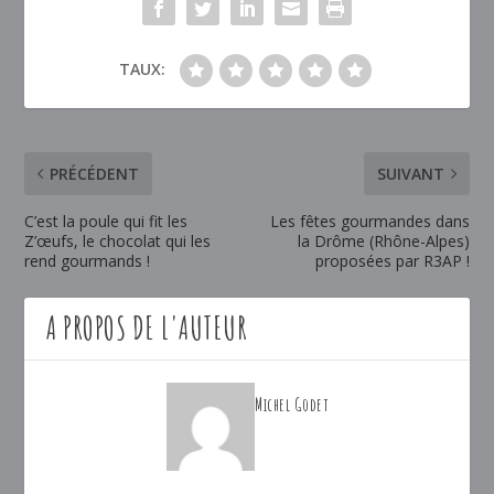
TAUX:
PRÉCÉDENT
SUIVANT
C’est la poule qui fit les
Les fêtes gourmandes dans
Z’œufs, le chocolat qui les
la Drôme (Rhône-Alpes)
rend gourmands !
proposées par R3AP !
A PROPOS DE L'AUTEUR
Michel Godet