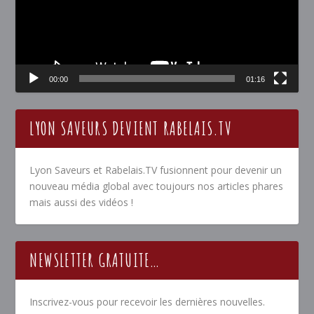
00:00
01:16
LYON SAVEURS DEVIENT RABELAIS.TV
Lyon Saveurs et Rabelais.TV fusionnent pour devenir un
nouveau média global avec toujours nos articles phares
mais aussi des vidéos !
NEWSLETTER GRATUITE…
Inscrivez-vous pour recevoir les dernières nouvelles.