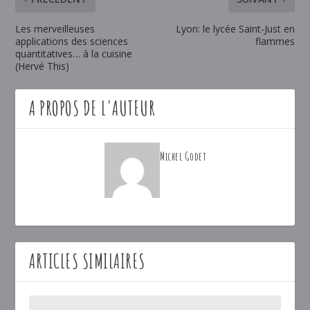
Les merveilleuses
Lyon: le lycée Saint-Just en
applications des sciences
flammes
quantitatives… à la cuisine
(Hervé This)
A PROPOS DE L'AUTEUR
Michel Godet
ARTICLES SIMILAIRES