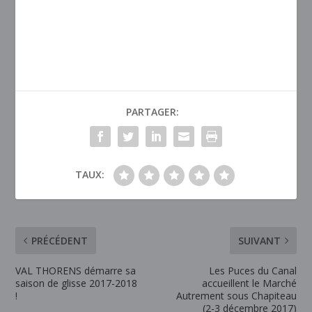
PARTAGER:
TAUX:
PRÉCÉDENT
SUIVANT
VAL THORENS démarre sa
Les Puces du Canal
saison de glisse 2017-2018
accueillent le Marché
!
Autrement sous Chapiteau
(2-3 décembre 2017)