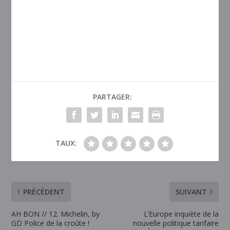
PARTAGER:
TAUX:
PRÉCÉDENT
SUIVANT
AH BON // 12. Michelin, by
L’Europe inquiète de la
GD Police de la croûte !
nouvelle politique tarifaire