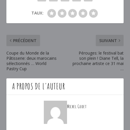
TAUX:
PRÉCÉDENT
SUIVANT
Coupe du Monde de la
Pérouges: le festival bat
Pâtisserie: deux marocains
son plein ! Diane Tell, la
sélectionnés … World
prochaine artiste ce 31 mai
Pastry Cup
…
A PROPOS DE L'AUTEUR
Michel Godet