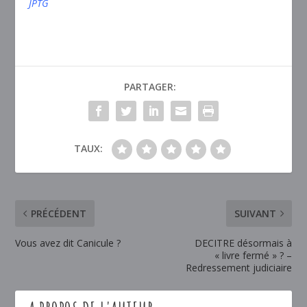
JPTG
PARTAGER:
TAUX:
PRÉCÉDENT
SUIVANT
Vous avez dit Canicule ?
DECITRE désormais à
« livre fermé » ? –
Redressement judiciaire