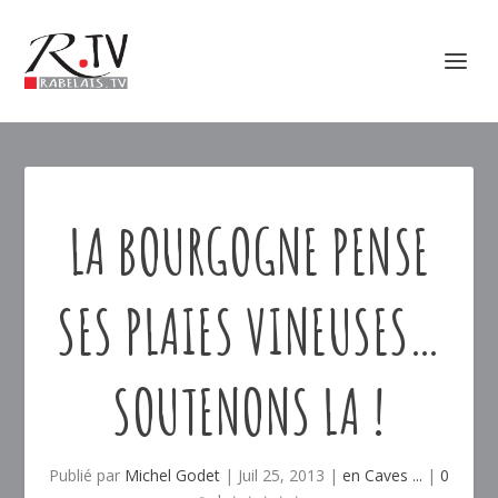
LA BOURGOGNE PENSE
SES PLAIES VINEUSES…
SOUTENONS LA !
Publié par
Michel Godet
|
Juil 25, 2013
|
en Caves ...
|
0