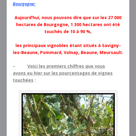
Bourgogne:
Aujourd’hui, nous pouvons dire que sur les 27 000
hectares de Bourgogne, 1 300 hectares ont été
touchés de 10 à 90 %,
les principaux vignobles étant situés à Savigny-
les-Beaune, Pommard, Volnay, Beaune, Meursault.
–
Voici les premiers chiffres que vous
avons eu hier sur les pourcentages de vignes
touchées
: