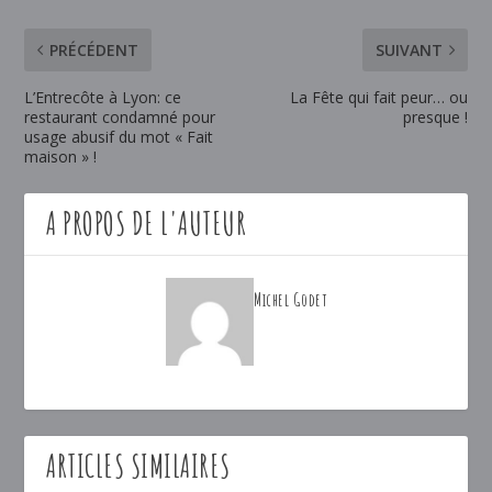
PRÉCÉDENT
SUIVANT
L’Entrecôte à Lyon: ce
La Fête qui fait peur… ou
restaurant condamné pour
presque !
usage abusif du mot « Fait
maison » !
A PROPOS DE L'AUTEUR
Michel Godet
ARTICLES SIMILAIRES