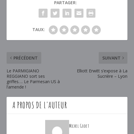
PARTAGER:
TAUX:
PRÉCÉDENT
SUIVANT
Le PARMIGIANO
Elliott Erwitt s’expose à La
REGGIANO sort ses
Sucrière – Lyon
griffes…. Le Parmesan US à
l’amende !
A PROPOS DE L'AUTEUR
Michel Godet