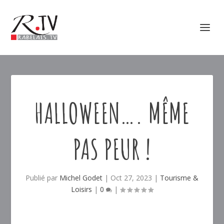
HALLOWEEN…. MÊME
PAS PEUR !
Publié par
Michel Godet
|
Oct 27, 2023
|
Tourisme &
Loisirs
|
0
|