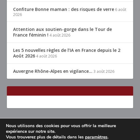
Confiture Bonne maman : des risques de verre
6 août
2026
Attention aux soutien-gorge dans le Tour de
France féminin !
4 août 2026
Les 5 nouvelles règles de l’IA en France depuis le 2
Août 2026
4 août 2026
Auvergne Rhône-Alpes en vigilance…
3 août 2026
Nous utilisons des cookies pour vous offrir la meilleure
Conçu par
| Propulsé par
Elegant Themes
WordPress
expérience sur notre site.
Vous trouverez plus de détails dans les
paramètres
.
Accueil
Restaurants Lyon & alentours
Mentions légales