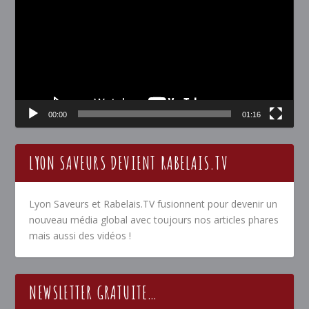
00:00
01:16
LYON SAVEURS DEVIENT RABELAIS.TV
Lyon Saveurs et Rabelais.TV fusionnent pour devenir un
nouveau média global avec toujours nos articles phares
mais aussi des vidéos !
NEWSLETTER GRATUITE…