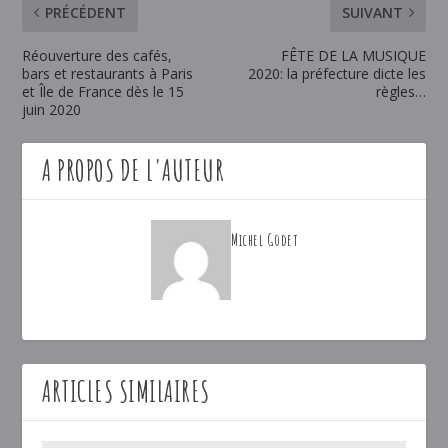
PRÉCÉDENT
SUIVANT
Réouverture des cafés,
FÊTE DE LA MUSIQUE
bars et restaurants à Paris
2020: la préfecture dicte les
et Île de France dès le 15
règles…
juin 2020
A PROPOS DE L'AUTEUR
Michel Godet
ARTICLES SIMILAIRES