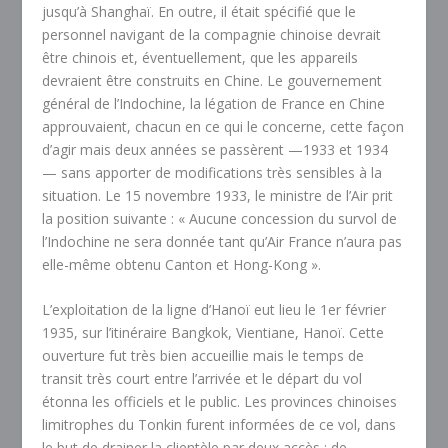
jusqu’à Shanghaï. En outre, il était spécifié que le
personnel navigant de la compagnie chinoise devrait
être chinois et, éventuellement, que les appareils
devraient être construits en Chine. Le gouvernement
général de l’Indochine, la légation de France en Chine
approuvaient, chacun en ce qui le concerne, cette façon
d’agir mais deux années se passèrent —1933 et 1934
— sans apporter de modifications très sensibles à la
situation. Le 15 novembre 1933, le ministre de l’Air prit
la position suivante : « Aucune concession du survol de
l’Indochine ne sera donnée tant qu’Air France n’aura pas
elle-même obtenu Canton et Hong-Kong ».
L’exploitation de la ligne d’Hanoï eut lieu le 1
er
février
1935, sur l’itinéraire Bangkok, Vientiane, Hanoï. Cette
ouverture fut très bien accueillie mais le temps de
transit très court entre l’arrivée et le départ du vol
étonna les officiels et le public. Les provinces chinoises
limitrophes du Tonkin furent informées de ce vol, dans
le but de drainer la clientèle par deux accès : de