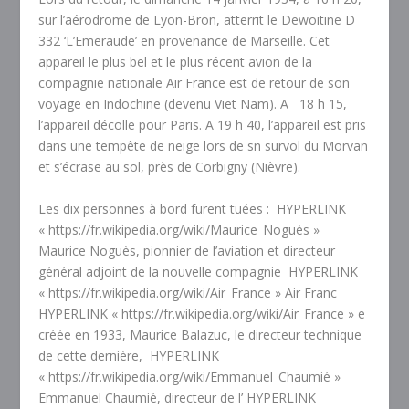
sur l’aérodrome de Lyon-Bron, atterrit le Dewoitine D
332 ‘L’Emeraude’ en provenance de Marseille. Cet
appareil le plus bel et le plus récent avion de la
compagnie nationale Air France est de retour de son
voyage en Indochine (devenu Viet Nam). A
18 h 15,
l’appareil décolle pour Paris. A 19 h 40, l’appareil est pris
dans une tempête de neige lors de sn survol du Morvan
et s’écrase au sol, près de Corbigny (Nièvre).
Les dix personnes à bord furent tuées :
HYPERLINK
« https://fr.wikipedia.org/wiki/Maurice_Noguès »
Maurice Noguès, pionnier de l’aviation et directeur
général adjoint de la nouvelle compagnie
HYPERLINK
« https://fr.wikipedia.org/wiki/Air_France » Air Franc
HYPERLINK « https://fr.wikipedia.org/wiki/Air_France » e
créée en 1933, Maurice Balazuc, le directeur technique
de cette dernière,
HYPERLINK
« https://fr.wikipedia.org/wiki/Emmanuel_Chaumié »
Emmanuel Chaumié, directeur de l’ HYPERLINK