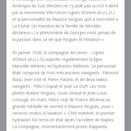
Amérique du Sud. Winckler ne s’y plaît pas ou est-il attiré
par la renommée d’Air Union-Lignes d’Orient (A.U.L.O.),
et la personnalité de Maurice Noguès qu’il a rencontré à
La Ciotat. Un membre de la famille de Winckler
déclarera « Le phénomène de Georges n’eût jamais de
la passion dans sa vie que Noguès et l’Aviation ».
En janvier 1928, la compagnie Air Union – Lignes
d’Orient (A.U.L.O) exploite régulièrement la ligne
Marseille-Athènes en hydravion Météore. Le personnel
était composé de trois mécaniciens-navigants : Edmond
Roux, Jean Iché et Pierre Patard, et de deux radios
navigants : Félix Coupiat et Jean Le Duff. Les trois
pilotes étaient Noguès, Louis Giraud et Jean-Louis
Corouge. En mars, l’Aéro-club de France décerna sa
grande médaille de vermeil à Maurice Noguès, pour «
services rendus à l’aviation ». Côté matériel, le premier
hydravion fut remis en état après l’accident de Naples.
La compagnie, momentanément privée d’appareil,