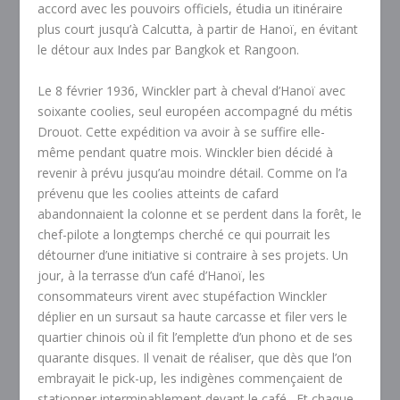
accord avec les pouvoirs officiels, étudia un itinéraire
plus court jusqu’à Calcutta, à partir de Hanoï, en évitant
le détour aux Indes par Bangkok et Rangoon.
Le 8 février 1936, Winckler part à cheval d’Hanoï avec
soixante coolies, seul européen accompagné du métis
Drouot. Cette expédition va avoir à se suffire elle-
même pendant quatre mois. Winckler bien décidé à
revenir à prévu jusqu’au moindre détail. Comme on l’a
prévenu que les coolies atteints de cafard
abandonnaient la colonne et se perdent dans la forêt, le
chef-pilote a longtemps cherché ce qui pourrait les
détourner d’une initiative si contraire à ses projets. Un
jour, à la terrasse d’un café d’Hanoï, les
consommateurs virent avec stupéfaction Winckler
déplier en un sursaut sa haute carcasse et filer vers le
quartier chinois où il fit l’emplette d’un phono et de ses
quarante disques. Il venait de réaliser, que dès que l’on
embrayait le pick-up, les indigènes commençaient de
stationner interminablement devant le café.
Et chaque