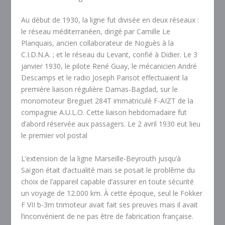
Au début de 1930, la ligne fut divisée en deux réseaux :
le réseau méditerranéen, dirigé par Camille Le
Planquais, ancien collaborateur de Noguès à la
C.I.D.N.A. ; et le réseau du Levant, confié à Didier. Le 3
janvier 1930, le pilote René Guay, le mécanicien André
Descamps et le radio Joseph Parisot effectuaient la
première liaison régulière Damas-Bagdad, sur le
monomoteur Breguet 284T immatriculé F-AIZT de la
compagnie A.U.L.O. Cette liaison hebdomadaire fut
d’abord réservée aux passagers. Le 2 avril 1930 eut lieu
le premier vol postal
L’extension de la ligne Marseille-Beyrouth jusqu’à
Saïgon était d’actualité mais se posait le problême du
choix de l’appareil capable d’assurer en toute sécurité
un voyage de 12.000 km. À cette époque, seul le Fokker
F VII b-3m trimoteur avait fait ses preuves mais il avait
l’inconvénient de ne pas être de fabrication française.