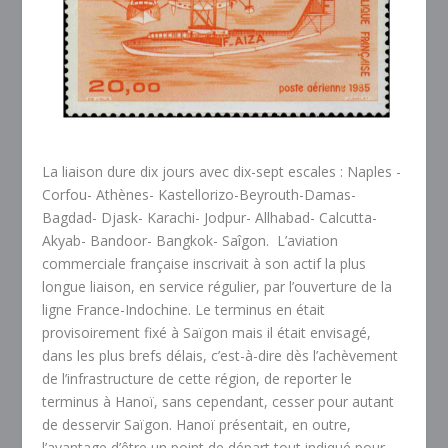
La liaison dure dix jours avec dix-sept escales : Naples -
Corfou- Athènes- Kastellorizo-Beyrouth-Damas-
Bagdad- Djask- Karachi- Jodpur- Allhabad- Calcutta-
Akyab- Bandoor- Bangkok- Saîgon.
L’aviation
commerciale française inscrivait à son actif la plus
longue liaison, en service régulier, par l’ouverture de la
ligne France-Indochine. Le terminus en était
provisoirement fixé à Saïgon mais il était envisagé,
dans les plus brefs délais, c’est-à-dire dès l’achèvement
de l’infrastructure de cette région, de reporter le
terminus à Hanoï, sans cependant, cesser pour autant
de desservir Saïgon. Hanoï présentait, en outre,
l’avantage d’être un point de départ tout indiqué pour