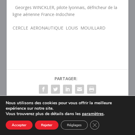
Georges WINCKLER, pilote lyonnais,
défricheur de la
ligne aérienne France-Indochine
CERCLE
AERONAUTIQUE
LOUIS
MOUILLARD
PARTAGER:
Nous utilisons des cookies pour vous offrir la meilleure
TAUX:
expérience sur notre site.
Vous trouverez plus de détails dans les
paramètres
.
CLOSE GDPR COOK
Accepter
Rejeter
Réglages
PRÉCÉDENT
SUIVANT