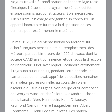
Noguès travailla à l’amélioration de l’appareillage radio-
électrique. Il établit
un programme sérieux qui fut
ensuite soumis aux constructeurs. Son mécanicien,
Julien Girard, fut chargé d’organiser un concours. Un
appareil laboratoire fut mis à la disposition de ces
derniers pour expérimenter le matériel.
En mai 1928, un deuxième hydravion Météore fut
acheté. Noguès pensait alors au remplacement des
Météore par des bimoteurs de 1.000 chevaux, dont la
société CAMS avait commencé l’étude, sous la direction
de l’ingénieur Hurel, avec lequel il collabora étroitement.
Il regroupa autour de lui, pendant cette période, les
camarades dont il avait apprécié les qualités humaines
et la valeur professionnelle, au cours de vols en
escadrille ou sur les lignes. Son équipe était composée
de Georges Winckler, chef pilote ; Alexandre Pichodou,
Louis Lanata, Yves Hennequin, Henri Delaunay,
Raymond Camoin, Pierre FauquetLemaire, Albert
Pommereau, Henri Leciaire, pilotes. Les radios-