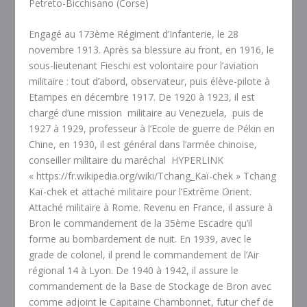
Petreto-Bicchisano (Corse)
Engagé au 173
ème
Régiment d’Infanterie, le 28
novembre 1913. Après sa blessure au front, en 1916, le
sous-lieutenant Fieschi est volontaire pour l’aviation
militaire : tout d’abord, observateur, puis élève-pilote à
Etampes en décembre 1917. De 1920 à 1923, il est
chargé d’une mission
militaire au Venezuela,
puis de
1927 à 1929, professeur à l’Ecole de guerre de Pékin en
Chine, en 1930, il est général dans l’armée chinoise,
conseiller militaire du maréchal
HYPERLINK
« https://fr.wikipedia.org/wiki/Tchang_Kaï-chek » Tchang
Kaï-chek et attaché militaire pour l’Extrême Orient.
Attaché militaire à Rome. Revenu en France, il assure à
Bron le commandement de la 35
ème
Escadre qu’il
forme au bombardement de nuit. En 1939, avec le
grade de colonel, il prend le commandement de l’Air
régional 14 à Lyon. De 1940 à 1942, il assure le
commandement de la Base de Stockage de Bron avec
comme adjoint le Capitaine Chambonnet, futur chef de