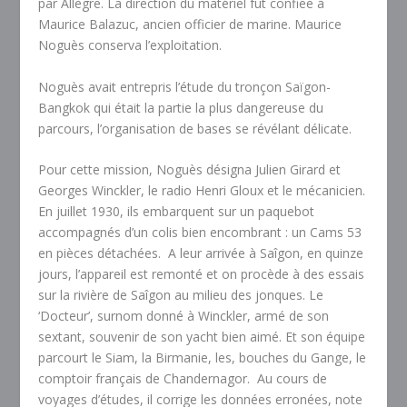
par Allègre. La direction du matériel fut confiée à
Maurice Balazuc, ancien officier de marine. Maurice
Noguès conserva l’exploitation.
Noguès avait entrepris l’étude du tronçon Saïgon-
Bangkok qui était la partie la plus dangereuse du
parcours, l’organisation de bases se révélant délicate.
Pour cette mission, Noguès désigna Julien Girard et
Georges Winckler, le radio Henri Gloux et le mécanicien.
En juillet 1930, ils embarquent sur un paquebot
accompagnés d’un colis bien encombrant : un Cams 53
en pièces détachées.
A leur arrivée à Saîgon, en quinze
jours, l’appareil est remonté et on procède à des essais
sur la rivière de Saîgon au milieu des jonques. Le
‘Docteur’, surnom donné à Winckler, armé de son
sextant, souvenir de son yacht bien aimé. Et son équipe
parcourt le Siam, la Birmanie, les, bouches du Gange, le
comptoir français de Chandernagor.
Au cours de
voyages d’études, il corrige les données erronées, note