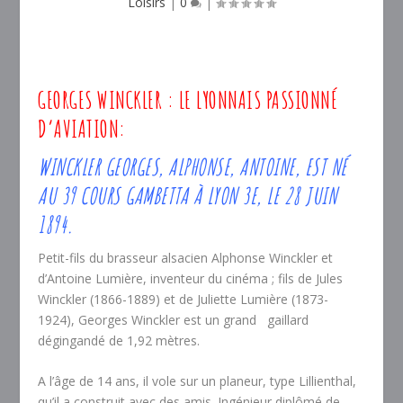
Loisirs
|
0
|
GEORGES WINCKLER : LE LYONNAIS PASSIONNÉ
D’AVIATION:
WINCKLER GEORGES, ALPHONSE, ANTOINE, EST NÉ
AU 39 COURS GAMBETTA À LYON 3E, LE 28 JUIN
1894.
Petit-fils du brasseur alsacien Alphonse Winckler et
d’Antoine Lumière, inventeur du cinéma ; fils de Jules
Winckler (1866-1889) et de Juliette Lumière (1873-
1924), Georges Winckler est un grand
gaillard
dégingandé de 1,92 mètres.
A l’âge de 14 ans, il vole sur un planeur, type Lillienthal,
qu’il a construit avec des amis. Ingénieur diplômé de