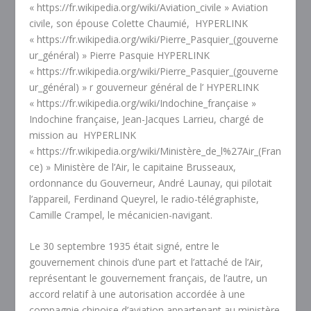
« https://fr.wikipedia.org/wiki/Aviation_civile » Aviation
civile, son épouse Colette Chaumié,
HYPERLINK
« https://fr.wikipedia.org/wiki/Pierre_Pasquier_(gouverne
ur_général) » Pierre Pasquie HYPERLINK
« https://fr.wikipedia.org/wiki/Pierre_Pasquier_(gouverne
ur_général) » r gouverneur général de l’ HYPERLINK
« https://fr.wikipedia.org/wiki/Indochine_française »
Indochine française, Jean-Jacques Larrieu, chargé de
mission au
HYPERLINK
« https://fr.wikipedia.org/wiki/Ministère_de_l%27Air_(Fran
ce) » Ministère de l’Air, le capitaine Brusseaux,
ordonnance du Gouverneur, André Launay, qui pilotait
l’appareil, Ferdinand Queyrel, le radio-télégraphiste,
Camille Crampel, le mécanicien-navigant.
Le 30 septembre 1935 était signé, entre le
gouvernement chinois d’une part et l’attaché de l’Air,
représentant le gouvernement français, de l’autre, un
accord relatif à une autorisation accordée à une
compagnie chinoise d’aviation appartenant au ministère