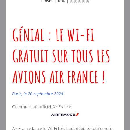
Loisirs
|
0
|
GÉNIAL : LE WI-FI
GRATUIT SUR TOUS LES
AVIONS AIR FRANCE !
Paris, le 26 septembre 2024
Communiqué officiel Air France
Air France lance le Wi-Fi très haut débit et totalement