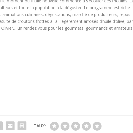
ainsi le moment où l’huile nouvelle commence à s’écouler des moulins. L
éiculteurs et toute la population à la déguster. Le programme est riche
ve : animations culinaires, dégustations, marché de producteurs, repas
uite de croûtons frottés à l’ail légèrement arrosés d’huile d’olive, pa
e l’Olivier… un rendez vous pour les gourmets, gourmands et amateurs
TAUX: