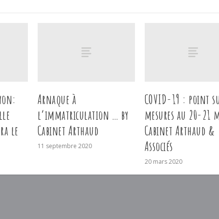
yon:
Arnaque à
COVID-19 : point su
lle
l’immatriculation … by
mesures au 20-21 
ra le
Cabinet Arthaud
Cabinet Arthaud &
Associés
11 septembre 2020
20 mars 2020