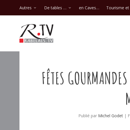
Autres
De tables …
en Caves…
Tourisme et 
FÊTES GOURMANDES 
Publié par
Michel Godet
|
F