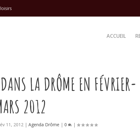
loisirs
ACCUEIL
R
DANS LA DRÔME EN FÉVRIER-
MARS 2012
év 11, 2012
|
Agenda Drôme
|
0
|