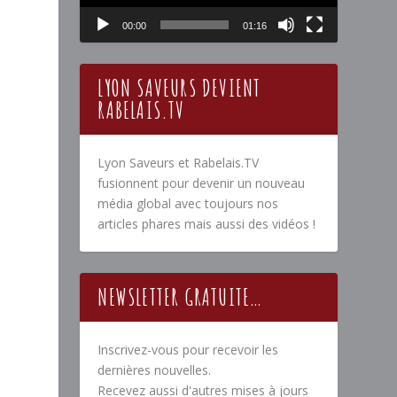
00:00
01:16
LYON SAVEURS DEVIENT
RABELAIS.TV
Lyon Saveurs et Rabelais.TV
fusionnent pour devenir un nouveau
média global avec toujours nos
articles phares mais aussi des vidéos !
NEWSLETTER GRATUITE…
Inscrivez-vous pour recevoir les
dernières nouvelles.
Recevez aussi d'autres mises à jours