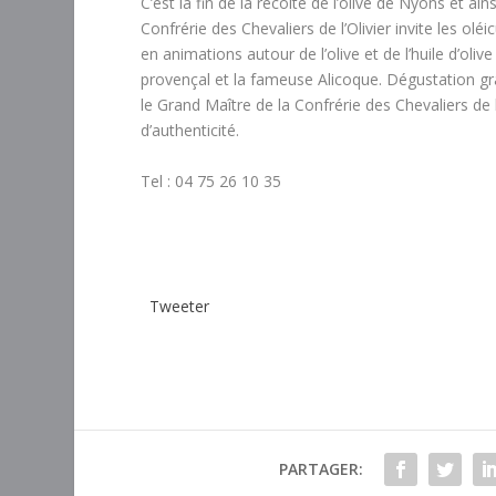
C’est la fin de la récolte de l’olive de Nyons et 
Confrérie des Chevaliers de l’Olivier invite les ol
en animations autour de l’olive et de l’huile d’oli
provençal et la fameuse Alicoque. Dégustation grat
le Grand Maître de la Confrérie des Chevaliers d
d’authenticité.
Tel : 04 75 26 10 35
Tweeter
PARTAGER: