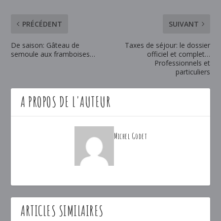
PRÉCÉDENT
SUIVANT
De saison: Gâteau de
Taxes de séjour: le dossier
semoule aux framboises…
officiel et complet…
Professionnels et
particuliers
A PROPOS DE L'AUTEUR
Michel Godet
ARTICLES SIMILAIRES