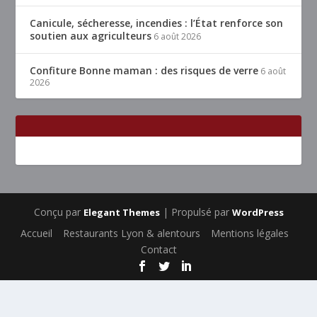
Canicule, sécheresse, incendies : l’État renforce son
soutien aux agriculteurs
6 août 2026
Confiture Bonne maman : des risques de verre
6 août
2026
Conçu par
| Propulsé par
Elegant Themes
WordPress
Accueil
Restaurants Lyon & alentours
Mentions légales
Contact