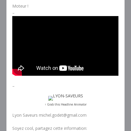
Moteur !
–
–
↑ Grab this Headline Animator
Lyon Saveurs michel.godet@gmail.com
Soyez cool, partagez cette information: