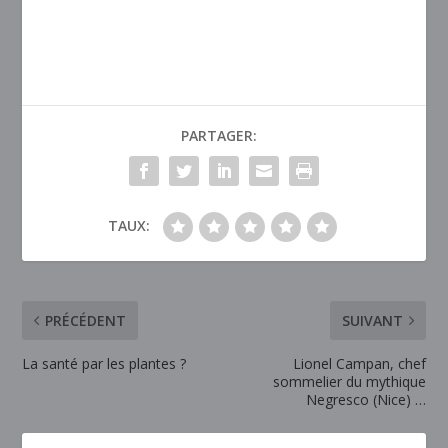
PARTAGER:
TAUX:
PRÉCÉDENT
SUIVANT
La santé par les plantes ?
Lionel Campan, chef
sommelier du mythique
Negresco (Nice) …