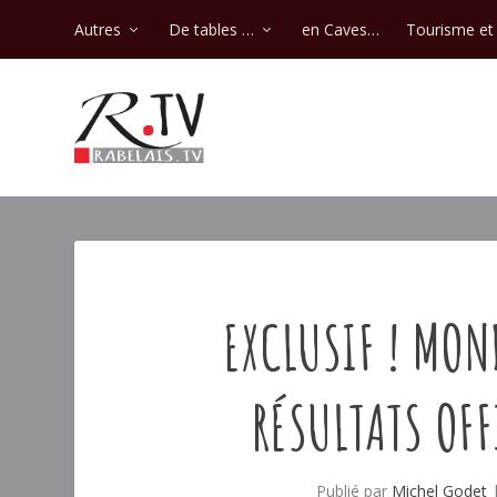
Autres
De tables …
en Caves…
Tourisme et 
EXCLUSIF ! MON
RÉSULTATS OFF
Publié par
Michel Godet