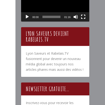
00:00
01:16
LYON SAVEURS DEVIENT
RABELAIS.TV
Lyon Saveurs et Rabelais.TV
fusionnent pour devenir un nouveau
média global avec toujours nos
articles phares mais aussi des vidéos !
NEWSLETTER GRATUITE…
Inscrivez-vous pour recevoir les