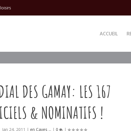
loisirs
ACCUEIL
R
DIAL DES GAMAY: LES 167
ICIELS & NOMINATIFS !
|
Jan 24, 2011
|
en Caves ...
|
0
|