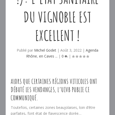
DU VIGNOBLE EST
EXCELLENT !
Publié par
Michel Godet
|
Août 3, 2022
|
Agenda
Rhône
,
en Caves ...
|
0
|
ALORS QUE CERTAINES RÉGIONS VITICOLES ONT
DÉBUTÉ LES VENDANGES, L’UIVB PUBLIE CE
COMMUNIQUÉ.
Toutefois, certaines zones beaujolaises, loin d’être
parfaites, font état de flavescence dorée…