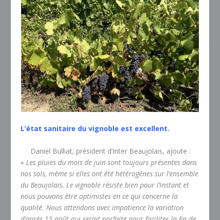
L’état sanitaire du vignoble est excellent.
Daniel Bulliat, président d’Inter Beaujolais, ajoute :
« Les pluies du mois de juin sont toujours présentes dans
nos sols, même si elles ont été hétérogènes sur l’ensemble
du Beaujolais. Le vignoble résiste bien pour l’instant et
nous pouvons être optimistes en ce qui concerne la
qualité. Nous attendons avec impatience la variation
d’après 15 août qui serait parfaite pour faciliter la fin de