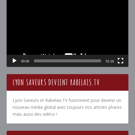
Lecteur
vidéo
00:00
01:16
LYON SAVEURS DEVIENT RABELAIS.TV
Lyon Saveurs et Rabelais.TV fusionnent pour devenir un
nouveau média global avec toujours nos articles phares
mais aussi des vidéos !