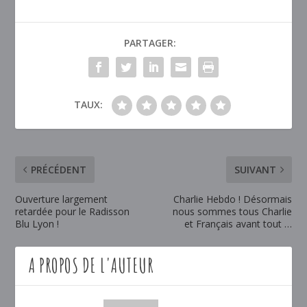
PARTAGER:
TAUX:
PRÉCÉDENT
SUIVANT
Ouverture largement
Charlie Hebdo ! Désormais
retardée pour le Radisson
nous sommes tous Charlie
Blu Lyon !
et Français avant tout …
A PROPOS DE L'AUTEUR