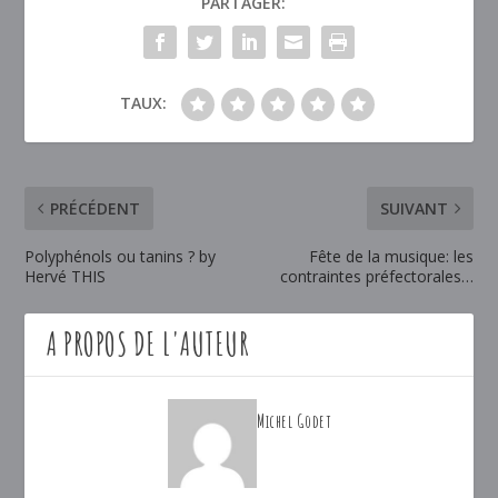
PARTAGER:
TAUX:
PRÉCÉDENT
SUIVANT
Polyphénols ou tanins ? by
Fête de la musique: les
Hervé THIS
contraintes préfectorales…
A PROPOS DE L'AUTEUR
Michel Godet