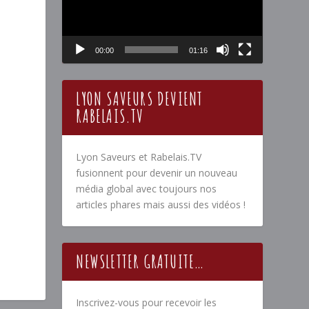
00:00
01:16
LYON SAVEURS DEVIENT
RABELAIS.TV
Lyon Saveurs et Rabelais.TV
fusionnent pour devenir un nouveau
média global avec toujours nos
articles phares mais aussi des vidéos !
NEWSLETTER GRATUITE…
Inscrivez-vous pour recevoir les