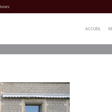
loisirs
ACCUEIL
R