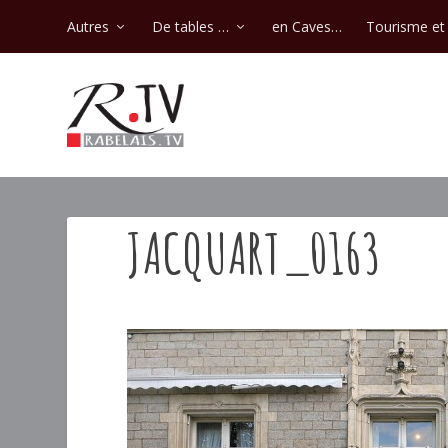
Autres
De tables …
en Caves…
Tourisme et 
JACQUART_0163