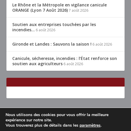
Le Rhône et la Métropole en vigilance canicule
ORANGE (Lyon 7 Août 2026)
7 août 2026
Soutien aux entreprises touchées par les
incendies…
6 août 2026
Gironde et Landes : Sauvons la saison !
6 août 2026
Canicule, sécheresse, incendies : l’État renforce son
soutien aux agriculteurs
6 août 2026
Nous utilisons des cookies pour vous offrir la meilleure
Conçu par
| Propulsé par
Elegant Themes
WordPress
expérience sur notre site.
Vous trouverez plus de détails dans les
paramètres
.
Accueil
Restaurants Lyon & alentours
Mentions légales