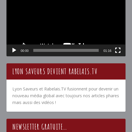
00:00
01:16
LYON SAVEURS DEVIENT RABELAIS.TV
Lyon Saveurs et Rabelais.TV fusionnent pour devenir un
nouveau média global avec toujours nos articles phares
mais aussi des vidéos !
NEWSLETTER GRATUITE…