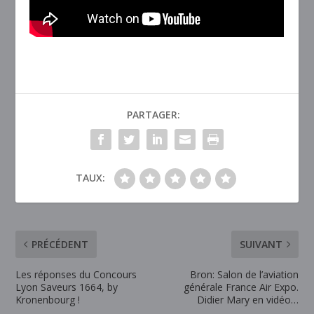
PARTAGER:
TAUX:
PRÉCÉDENT
SUIVANT
Les réponses du Concours
Bron: Salon de l’aviation
Lyon Saveurs 1664, by
générale France Air Expo.
Kronenbourg !
Didier Mary en vidéo…