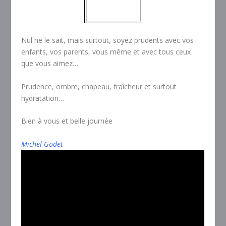
Nul ne le sait, mais surtout, soyez prudents avec vos
enfants, vos parents, vous même et avec tous ceux
que vous aimez…
Prudence, ombre, chapeau, fraîcheur et surtout
hydratation…
Bien à vous et belle journée
Michel Godet