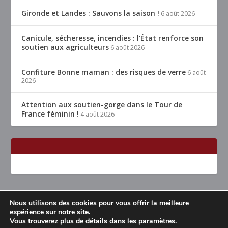
Gironde et Landes : Sauvons la saison !
6 août 2026
Canicule, sécheresse, incendies : l’État renforce son
soutien aux agriculteurs
6 août 2026
Confiture Bonne maman : des risques de verre
6 août
2026
Attention aux soutien-gorge dans le Tour de
France féminin !
4 août 2026
Nous utilisons des cookies pour vous offrir la meilleure
Conçu par
| Propulsé par
Elegant Themes
WordPress
expérience sur notre site.
Vous trouverez plus de détails dans les
paramètres
.
Accueil
Restaurants Lyon & alentours
Mentions légales