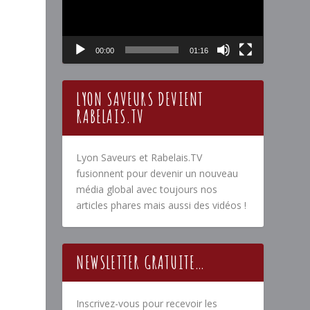
00:00
01:16
LYON SAVEURS DEVIENT
RABELAIS.TV
Lyon Saveurs et Rabelais.TV
fusionnent pour devenir un nouveau
média global avec toujours nos
articles phares mais aussi des vidéos !
NEWSLETTER GRATUITE…
Inscrivez-vous pour recevoir les