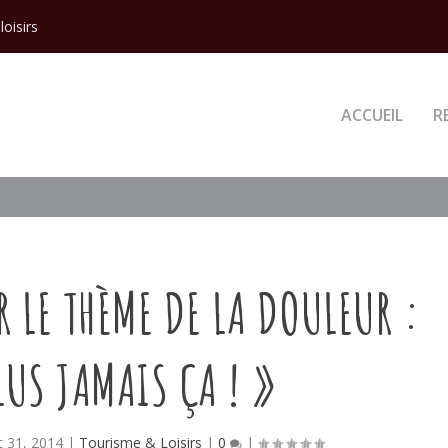
loisirs
ACCUEIL
R
 LE THÈME DE LA DOULEUR :
PLUS JAMAIS ÇA ! »
t 31, 2014
|
Tourisme & Loisirs
|
0
|