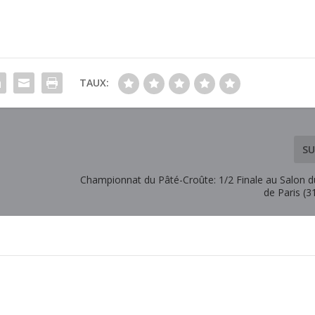
TAUX:
SU
Championnat du Pâté-Croûte: 1/2 Finale au Salon d
de Paris (