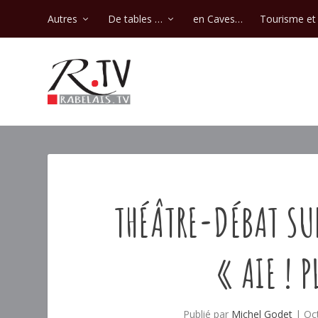
Autres
De tables …
en Caves…
Tourisme et 
THÉÂTRE-DÉBAT SUR
« AIE ! 
Publié par
Michel Godet
|
Oc