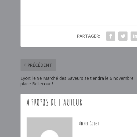
PARTAGER:
PRÉCÉDENT
Lyon: le 9e Marché des Saveurs se tiendra le 6 novembre
place Bellecour !
A PROPOS DE L'AUTEUR
Michel Godet