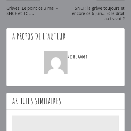
Grèves: Le point ce 3 mai –
SNCF: la grève toujours et
SNCF et TCL…
encore ce 6 juin… Et le droit
au travail ?
A PROPOS DE L'AUTEUR
Michel Godet
ARTICLES SIMILAIRES