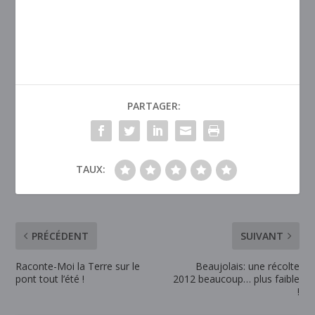
PARTAGER:
TAUX:
PRÉCÉDENT
SUIVANT
Raconte-Moi la Terre sur le
Beaujolais: une récolte
pont tout l’été !
2012 beaucoup… plus faible
!