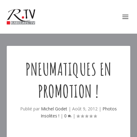
PNEUMATIQUES EN
PROMOTION !
Publié par
Michel Godet
|
Août 9, 2012
|
Photos
Insolites !
|
0
|