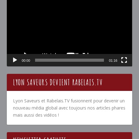
vidéo
00:00
01:16
LYON SAVEURS DEVIENT RABELAIS.TV
Lyon Saveurs et Rabelais.TV fusionnent pour devenir un
nouveau média global avec toujours nos articles phares
mais aussi des vidéos !