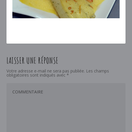
LAISSER UNE RÉPONSE
Votre adresse e-mail ne sera pas publiée.
Les champs
obligatoires sont indiqués avec
*