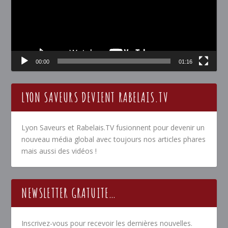
00:00
01:16
LYON SAVEURS DEVIENT RABELAIS.TV
Lyon Saveurs et Rabelais.TV fusionnent pour devenir un
nouveau média global avec toujours nos articles phares
mais aussi des vidéos !
NEWSLETTER GRATUITE…
Inscrivez-vous pour recevoir les dernières nouvelles.