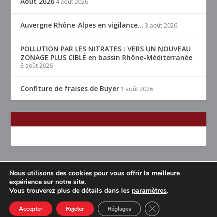
Août 2026
4 août 2026
Auvergne Rhône-Alpes en vigilance…
3 août 2026
POLLUTION PAR LES NITRATES : VERS UN NOUVEAU
ZONAGE PLUS CIBLÉ en bassin Rhône-Méditerranée
3 août 2026
Confiture de fraises de Buyer
1 août 2026
Nous utilisons des cookies pour vous offrir la meilleure
Conçu par
| Propulsé par
Elegant Themes
WordPress
expérience sur notre site.
Vous trouverez plus de détails dans les
paramètres
.
Accueil
Restaurants Lyon & alentours
Mentions légales
Contact
CLOSE GDPR COOK
Accepter
Rejeter
Réglages