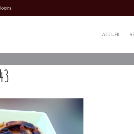
loisirs
ACCUEIL
R
43