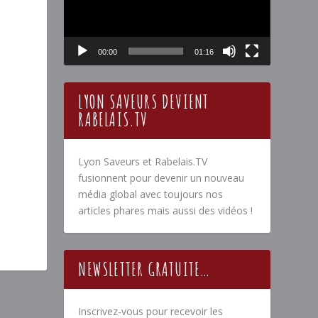
00:00
01:16
LYON SAVEURS DEVIENT
RABELAIS.TV
Lyon Saveurs et Rabelais.TV
fusionnent pour devenir un nouveau
média global avec toujours nos
articles phares mais aussi des vidéos !
NEWSLETTER GRATUITE…
Inscrivez-vous pour recevoir les