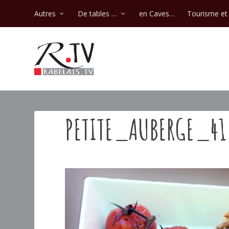
Autres
De tables …
en Caves…
Tourisme et 
PETITE_AUBERGE_41