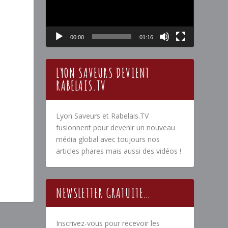
00:00
01:16
LYON SAVEURS DEVIENT
RABELAIS.TV
Lyon Saveurs et Rabelais.TV
fusionnent pour devenir un nouveau
média global avec toujours nos
articles phares mais aussi des vidéos !
NEWSLETTER GRATUITE…
Inscrivez-vous pour recevoir les