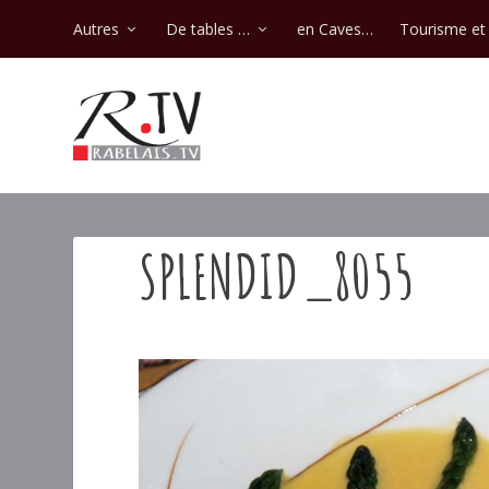
Autres
De tables …
en Caves…
Tourisme et 
SPLENDID_8055