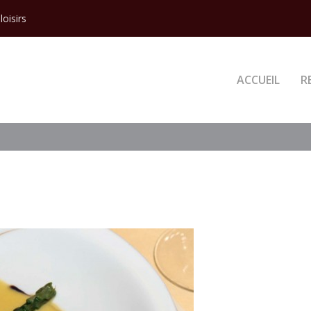
loisirs
ACCUEIL
R