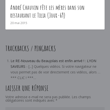
André Chauvin fête les mères dans son
restaurant le Tilia (Joux-69)
20 mai 2015
TRACKBACKS / PINGBACKS
Le RE-Nouveau du Beaujolais est enfin arrivé ! : LYON
SAVEURS
- [...] Quelques vidéos. Si votre navigateur ne
vous permet pas de voir directement ces vidéos, alors …
*** CLIC ! ***…
LAISSER UNE RÉPONSE
Votre adresse e-mail ne sera pas publiée.
Les champs
obligatoires sont indiqués avec
*