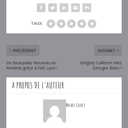
TAUX:
PRÉCÉDENT
SUIVANT
Du Beaujolais Nouveau en
Grégory Cuilleron chez
Arménie grâce à l’IAE Lyon !
Georges Blanc !
A PROPOS DE L'AUTEUR
Michel Godet