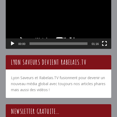
00:00
01:16
LYON SAVEURS DEVIENT RABELAIS.TV
Lyon Saveurs et Rabelais.TV fusionnent pour devenir un
nouveau média global avec toujours nos articles phares
mais aussi des vidéos !
NEWSLETTER GRATUITE…