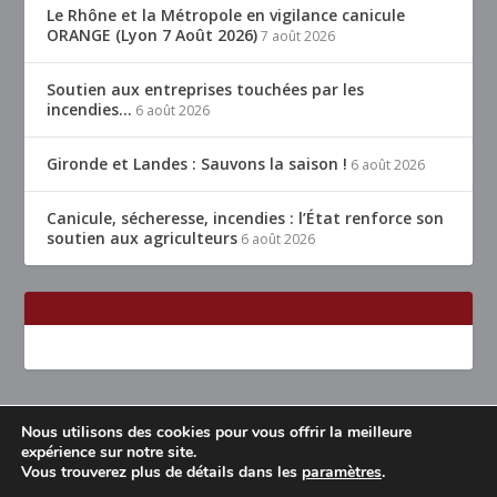
Le Rhône et la Métropole en vigilance canicule
ORANGE (Lyon 7 Août 2026)
7 août 2026
Soutien aux entreprises touchées par les
incendies…
6 août 2026
Gironde et Landes : Sauvons la saison !
6 août 2026
Canicule, sécheresse, incendies : l’État renforce son
soutien aux agriculteurs
6 août 2026
Nous utilisons des cookies pour vous offrir la meilleure
Conçu par
| Propulsé par
Elegant Themes
WordPress
expérience sur notre site.
Vous trouverez plus de détails dans les
paramètres
.
Accueil
Restaurants Lyon & alentours
Mentions légales