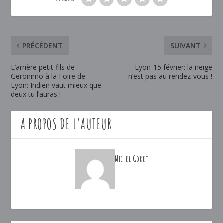
PRÉCÉDENT
SUIVANT
L’arrière petit-fils de
Lyon-15 février: la neige
Geronimo à la Foire de
n’est pas au rendez-vous !
Lyon: Indien vaut mieux que
deux tu l’auras !
A PROPOS DE L'AUTEUR
Michel Godet