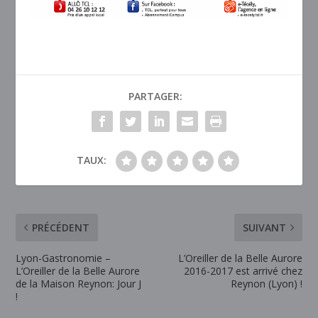
PARTAGER:
TAUX:
PRÉCÉDENT
SUIVANT
Lyon-Gastronomie –
L’Oreiller de la Belle Aurore
L’Oreiller de la Belle Aurore
2016-2017 est arrivé chez
de la Maison Reynon: Jour J
Reynon (Lyon) !
!