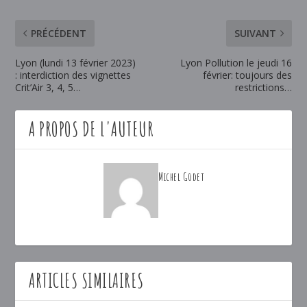
PRÉCÉDENT
SUIVANT
Lyon (lundi 13 février 2023)
Lyon Pollution le jeudi 16
: interdiction des vignettes
février: toujours des
Crit’Air 3, 4, 5…
restrictions…
A PROPOS DE L'AUTEUR
Michel Godet
ARTICLES SIMILAIRES