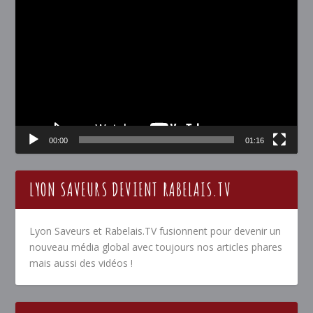
Lecteur
vidéo
00:00
01:16
LYON SAVEURS DEVIENT RABELAIS.TV
Lyon Saveurs et Rabelais.TV fusionnent pour devenir un
nouveau média global avec toujours nos articles phares
mais aussi des vidéos !