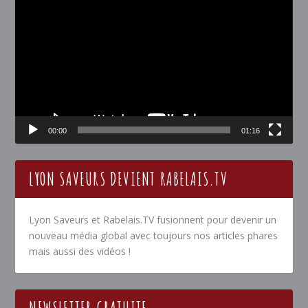
vidéo
00:00
01:16
LYON SAVEURS DEVIENT RABELAIS.TV
Lyon Saveurs et Rabelais.TV fusionnent pour devenir un
nouveau média global avec toujours nos articles phares
mais aussi des vidéos !