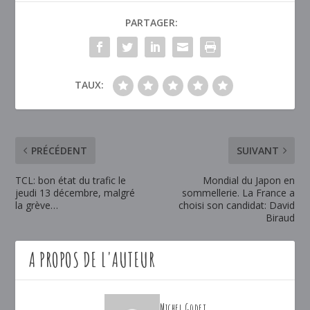
PARTAGER:
TAUX:
PRÉCÉDENT
SUIVANT
TCL: bon état du trafic le
Mondial du Japon en
jeudi 13 décembre, malgré
sommellerie. La France a
la grève…
choisi son candidat: David
Biraud
A PROPOS DE L'AUTEUR
Michel Godet