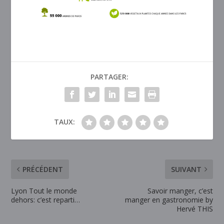
PARTAGER:
TAUX:
PRÉCÉDENT
SUIVANT
Lyon Tout le monde
Savoir manger, c’est
dehors: c’est reparti…
manger en gastronomie by
Hervé THIS