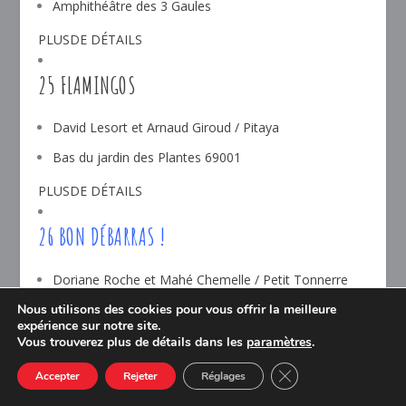
Amphithéâtre des 3 Gaules
PLUSDE DÉTAILS
25 FLAMINGOS
David Lesort et Arnaud Giroud / Pitaya
Bas du jardin des Plantes 69001
PLUSDE DÉTAILS
26 BON DÉBARRAS !
Doriane Roche et Mahé Chemelle / Petit Tonnerre
Espace végétal de la Montée de l’Amphithéâtre
Nous utilisons des cookies pour vous offrir la meilleure
expérience sur notre site.
69001
Vous trouverez plus de détails dans les
paramètres
.
PLUSDE DÉTAILS
CLOSE GDPR COOK
Accepter
Rejeter
Réglages