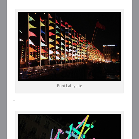
Pont Lafayette
–