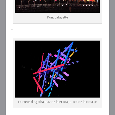
Pont Lafayette
–
Le cœur d'Agatha Ruiz de la Prada, place de la Bourse
–