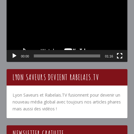
vidéo
00:00
01:16
LYON SAVEURS DEVIENT RABELAIS.TV
Lyon Saveurs et Rabelais.TV fusionnent pour devenir un
nouveau média global avec toujours nos articles phares
mais aussi des vidéos !
NEWSLETTER GRATUITE…